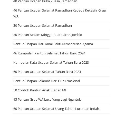
40 Pantun Ucapan Buka Puasa Ramadhan
46 Pantun Ucapan Selamat Ramadhan Kepada Kekasih, Grup
WA
30 Pantun Ucapan Selamat Ramadhan
30 Pantun Malam Minggu Buat Pacar, Jomblo
Pantun Ucapan Hari Amal Bakti Kementerian Agama
46 Kumpulan Pantun Selamat Tahun Baru 2024
Kumpulan Kata Ucapan Selamat Tahun Baru 2023
60 Pantun Ucapan Selamat Tahun Baru 2023
Pantun Ucapan Selamat Hari Guru Nasional
50 Contoh Pantun Anak SD dan MI
15 Pantun Grup WA Lucu Yang Lagi Ngantuk
60 Pantun Ucapan Selamat Ulang Tahun Lucu dan Indah