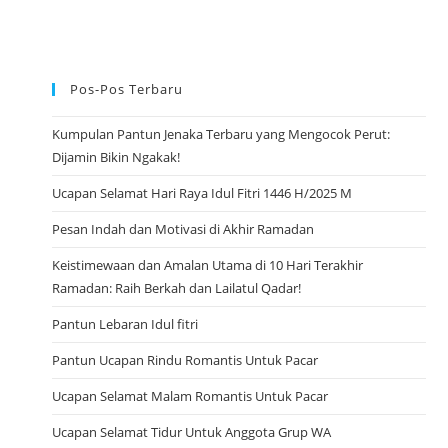
Pos-Pos Terbaru
Kumpulan Pantun Jenaka Terbaru yang Mengocok Perut:
Dijamin Bikin Ngakak!
Ucapan Selamat Hari Raya Idul Fitri 1446 H/2025 M
Pesan Indah dan Motivasi di Akhir Ramadan
Keistimewaan dan Amalan Utama di 10 Hari Terakhir
Ramadan: Raih Berkah dan Lailatul Qadar!
Pantun Lebaran Idul fitri
Pantun Ucapan Rindu Romantis Untuk Pacar
Ucapan Selamat Malam Romantis Untuk Pacar
Ucapan Selamat Tidur Untuk Anggota Grup WA