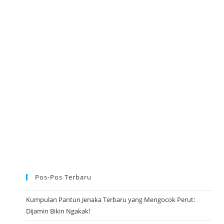
H
A
R
I
R
A
Y
A
I
D
U
L
F
I
T
R
I
1
4
4
6
H
/
2
0
Pos-Pos Terbaru
2
5
M
Kumpulan Pantun Jenaka Terbaru yang Mengocok Perut:
Dijamin Bikin Ngakak!