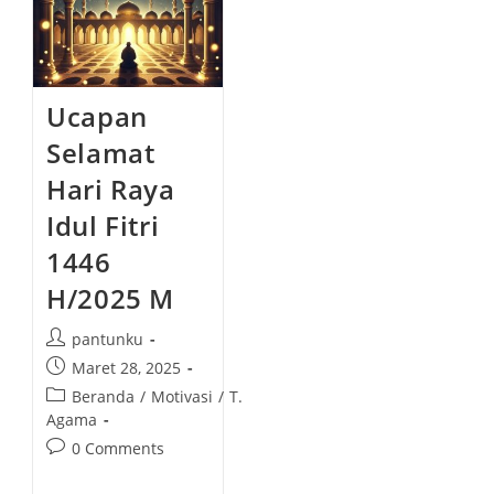
Ucapan
Selamat
Hari Raya
Idul Fitri
1446
H/2025 M
P
pantunku
o
P
Maret 28, 2025
s
o
P
Beranda
/
Motivasi
/
T.
t
s
o
Agama
a
t
s
P
0 Comments
u
p
t
o
t
u
c
s