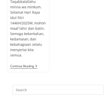
h
Taqabbalallahu
b
a
t
o
minna wa minkum.
l
t
c
r
Selamat Hari Raya
i
e
o
:
Idul Fitri
s
g
m
h
1446H/2025M, mohon
o
m
e
maaf lahir dan batin.
r
e
d
Semoga keberkahan,
y
n
:
kedamaian, dan
:
t
kebahagiaan selalu
s
menyertai kita
:
semua.
U
Continue Reading
C
A
P
A
N
S
E
L
A
M
A
T