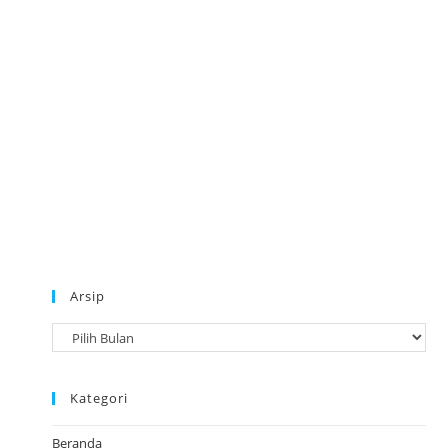
Arsip
A
r
s
Kategori
i
p
Beranda