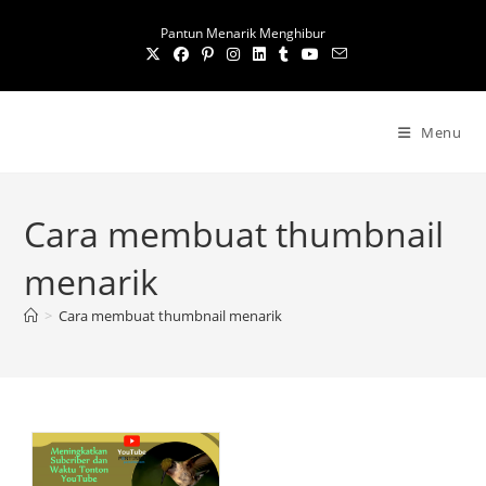
S
Pantun Menarik Menghibur
k
i
p
t
Menu
o
c
o
Cara membuat thumbnail
n
t
menarik
e
n
>
Cara membuat thumbnail menarik
t