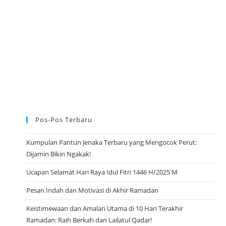
R
D
A
N
W
A
K
T
U
T
O
N
T
O
N
Y
O
Pos-Pos Terbaru
U
T
U
Kumpulan Pantun Jenaka Terbaru yang Mengocok Perut:
B
E
Dijamin Bikin Ngakak!
Ucapan Selamat Hari Raya Idul Fitri 1446 H/2025 M
Pesan Indah dan Motivasi di Akhir Ramadan
Keistimewaan dan Amalan Utama di 10 Hari Terakhir
Ramadan: Raih Berkah dan Lailatul Qadar!