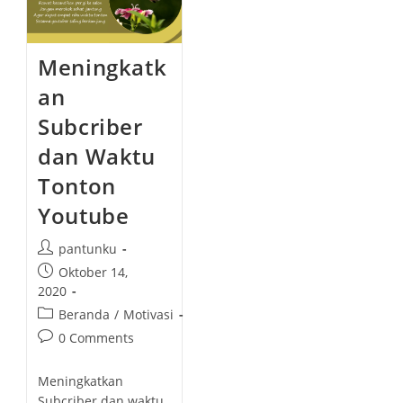
Meningkatk
an
Subcriber
dan Waktu
Tonton
Youtube
P
pantunku
o
P
Oktober 14,
s
o
2020
t
s
P
Beranda
/
Motivasi
a
t
o
P
0 Comments
u
p
s
o
t
u
t
s
h
Meningkatkan
b
c
t
o
Subcriber dan waktu