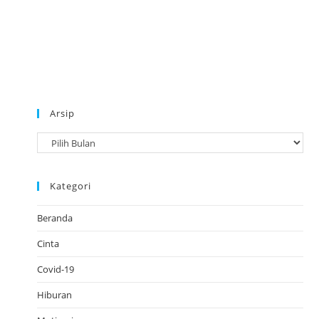
Arsip
A
r
s
Kategori
i
p
Beranda
Cinta
Covid-19
Hiburan