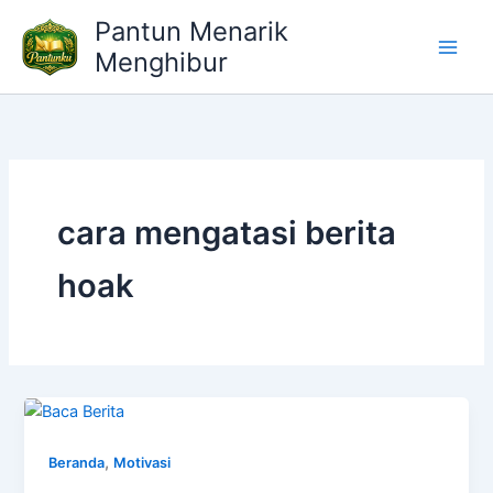
Lewati
Pantun Menarik
ke
Menghibur
konten
cara mengatasi berita
hoak
,
Beranda
Motivasi