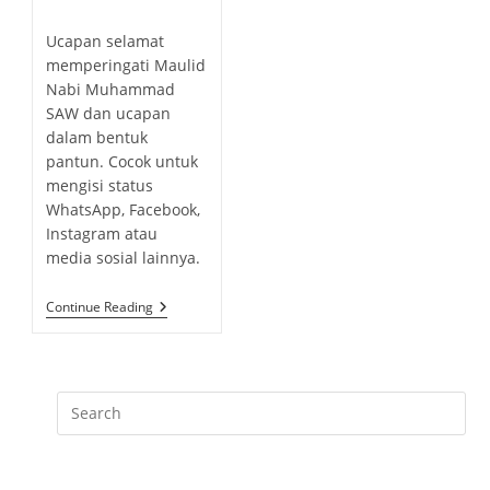
t
o
h
b
c
s
o
Ucapan selamat
l
a
t
r
memperingati Maulid
i
t
c
:
Nabi Muhammad
s
e
o
SAW dan ucapan
h
g
m
e
dalam bentuk
o
m
d
pantun. Cocok untuk
r
e
:
mengisi status
y
n
WhatsApp, Facebook,
:
t
Instagram atau
s
media sosial lainnya.
:
U
Continue Reading
C
A
P
A
N
S
E
L
A
M
A
T