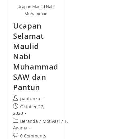
Ucapan Maulid Nabi
Muhammad
Ucapan
Selamat
Maulid
Nabi
Muhammad
SAW dan
Pantun
P
pantunku
o
P
Oktober 27,
s
o
2020
t
s
P
Beranda
/
Motivasi
/
T.
a
t
o
Agama
u
p
s
P
0 Comments
t
u