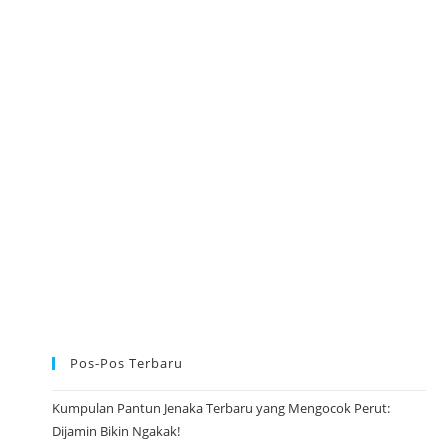
M
A
U
L
I
D
N
A
B
I
M
U
H
A
M
M
A
D
S
A
W
D
A
N
P
Pos-Pos Terbaru
A
N
T
U
Kumpulan Pantun Jenaka Terbaru yang Mengocok Perut:
N
Dijamin Bikin Ngakak!