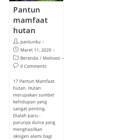
Pantun
mamfaat
hutan
P
pantunku
o
P
Maret 11, 2020
s
o
P
Beranda
/
Motivasi
t
s
o
P
0 Comments
a
t
s
o
u
p
t
s
t
17 Pantun Mamfaat
u
c
t
h
hutan. Hutan
b
a
c
o
merupakan sumber
l
t
o
r
kehidupan yang
i
e
m
:
s
sangat penting.
g
m
h
Dialah paru -
o
e
e
parunya dunia yang
r
n
d
menghasilkan
y
t
:
oksigen alami bagi
:
s