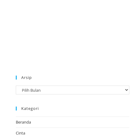
Arsip
A
r
s
Kategori
i
p
Beranda
Cinta