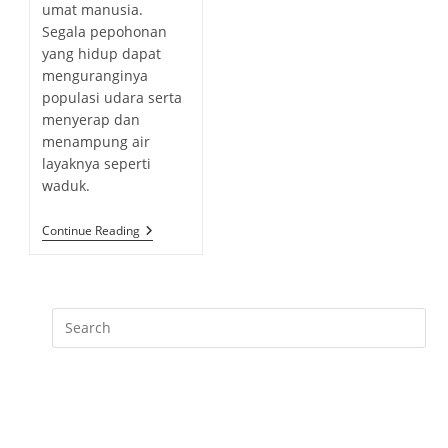
umat manusia.
:
Segala pepohonan
yang hidup dapat
menguranginya
populasi udara serta
menyerap dan
menampung air
layaknya seperti
waduk.
P
Continue Reading
A
N
T
U
N
M
A
M
F
A
A
T
H
U
T