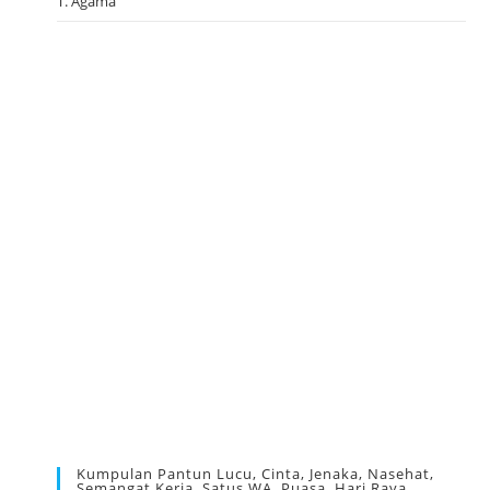
T. Agama
Kumpulan Pantun Lucu, Cinta, Jenaka, Nasehat,
Semangat Kerja, Satus WA, Puasa, Hari Raya