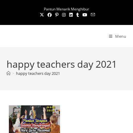
S
Pantun Menarik Menghibur
k
i
p
t
Menu
o
c
o
happy teachers day 2021
n
t
>
happy teachers day 2021
e
n
t