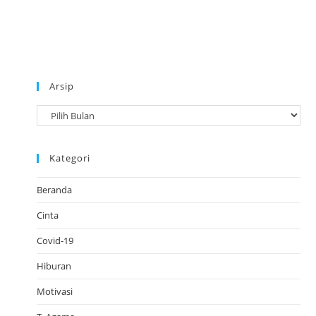
Arsip
A
r
s
Kategori
i
p
Beranda
Cinta
Covid-19
Hiburan
Motivasi