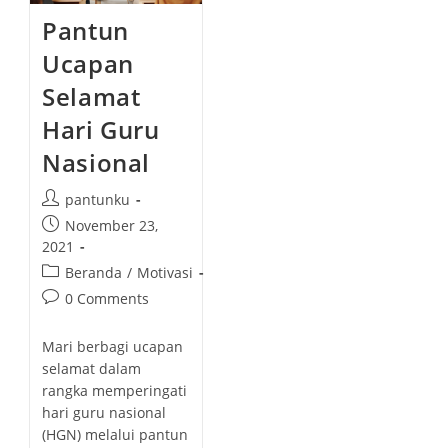
Pantun
Ucapan
Selamat
Hari Guru
Nasional
P
pantunku
o
P
November 23,
s
o
2021
t
s
P
Beranda
/
Motivasi
a
t
o
P
0 Comments
u
p
s
o
t
u
t
s
h
Mari berbagi ucapan
b
c
t
o
selamat dalam
l
a
c
r
rangka memperingati
i
t
o
:
hari guru nasional
s
e
m
h
(HGN) melalui pantun
g
m