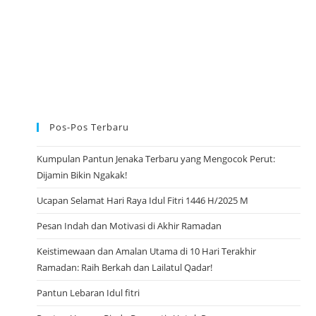
U
N
A
S
I
O
N
A
L
Pos-Pos Terbaru
Kumpulan Pantun Jenaka Terbaru yang Mengocok Perut:
Dijamin Bikin Ngakak!
Ucapan Selamat Hari Raya Idul Fitri 1446 H/2025 M
Pesan Indah dan Motivasi di Akhir Ramadan
Keistimewaan dan Amalan Utama di 10 Hari Terakhir
Ramadan: Raih Berkah dan Lailatul Qadar!
Pantun Lebaran Idul fitri