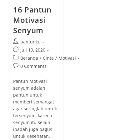
16 Pantun
Motivasi
Senyum
P
pantunku
o
P
Juli 19, 2020
s
o
P
Beranda
/
Cinta
/
Motivasi
t
s
o
P
0 Comments
a
t
s
o
u
p
t
s
t
Pantun Motivasi
u
c
t
h
senyum adalah
b
a
c
o
pantun untuk
l
t
o
r
memberi semangat
i
e
m
:
s
agar seringlah untuk
g
m
h
tersenyum, karena
o
e
e
senyum itu selain
r
n
d
ibadah juga bagus
y
t
:
untuk Kesehatan.
:
s