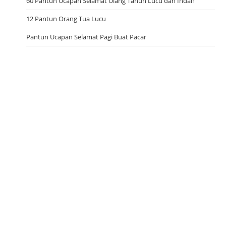
60 Pantun Ucapan Selamat Ulang Tahun Lucu dan Indah
12 Pantun Orang Tua Lucu
Pantun Ucapan Selamat Pagi Buat Pacar