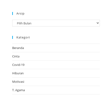
Arsip
A
r
s
Kategori
i
p
Beranda
Cinta
Covid-19
Hiburan
Motivasi
T. Agama