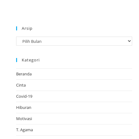
Arsip
A
r
s
Kategori
i
p
Beranda
Cinta
Covid-19
Hiburan
Motivasi
T. Agama