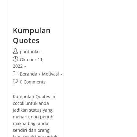
Kumpulan
Quotes
P
pantunku
o
P
Oktober 11,
s
o
2022
t
s
P
Beranda
/
Motivasi
a
t
o
P
0 Comments
u
p
s
o
t
u
t
s
h
Kumpulan Quotes ini
b
c
t
o
cocok untuk anda
l
a
c
r
jadikan status yang
i
t
o
:
menarik dan penuh
s
e
m
h
makna bagi anda
g
m
e
sendiri dan orang
o
e
d
lain, cocok juga untuk