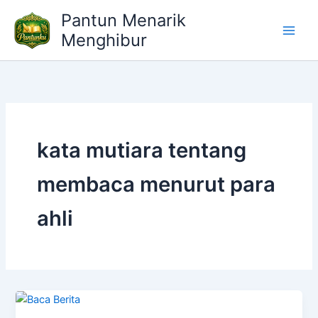
Lewati
Pantun Menarik
ke
Menghibur
konten
kata mutiara tentang
membaca menurut para
ahli