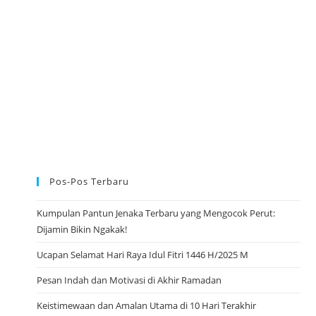
L
A
M
A
T
T
A
H
U
N
B
A
R
U
2
0
2
3
Pos-Pos Terbaru
Kumpulan Pantun Jenaka Terbaru yang Mengocok Perut:
Dijamin Bikin Ngakak!
Ucapan Selamat Hari Raya Idul Fitri 1446 H/2025 M
Pesan Indah dan Motivasi di Akhir Ramadan
Keistimewaan dan Amalan Utama di 10 Hari Terakhir