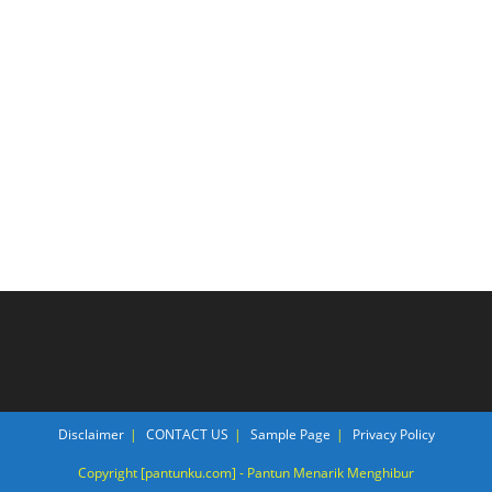
Disclaimer
CONTACT US
Sample Page
Privacy Policy
Copyright [pantunku.com] - Pantun Menarik Menghibur