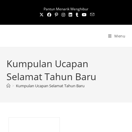
S
Pantun Menarik Menghibur
k
i
p
t
Menu
o
c
o
Kumpulan Ucapan
n
t
Selamat Tahun Baru
e
n
>
Kumpulan Ucapan Selamat Tahun Baru
t