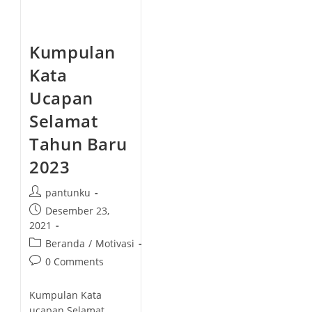
Kumpulan
Kata
Ucapan
Selamat
Tahun Baru
2023
P
pantunku
o
P
Desember 23,
s
o
2021
t
s
P
Beranda
/
Motivasi
a
t
o
P
0 Comments
u
p
s
o
t
u
t
s
h
Kumpulan Kata
b
c
t
o
ucapan Selamat