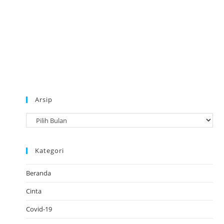
Arsip
A
r
s
Kategori
i
p
Beranda
Cinta
Covid-19