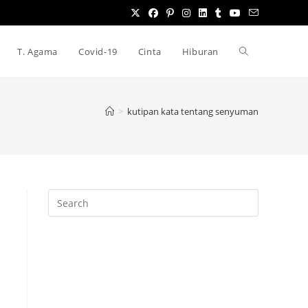
T. Agama
Covid-19
Cinta
Hiburan
T
o
>
kutipan kata tentang senyuman
g
g
l
e