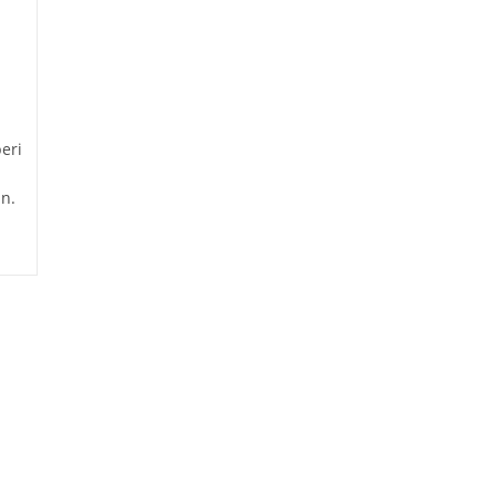
eri
n.