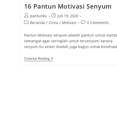
16 Pantun Motivasi Senyum
P
P
pantunku
Juli 19, 2020
o
o
P
P
Beranda
/
Cinta
/
Motivasi
0 Comments
s
s
o
o
t
t
s
s
Pantun Motivasi senyum adalah pantun untuk memb
a
p
t
t
semangat agar seringlah untuk tersenyum, karena
u
u
c
c
senyum itu selain ibadah juga bagus untuk Kesehata
t
b
a
o
h
l
t
m
1
Continue Reading
o
i
e
m
6
r
s
P
g
e
A
:
h
o
n
N
e
T
r
t
U
d
y
s
N
:
M
:
:
O
T
I
V
A
S
I
S