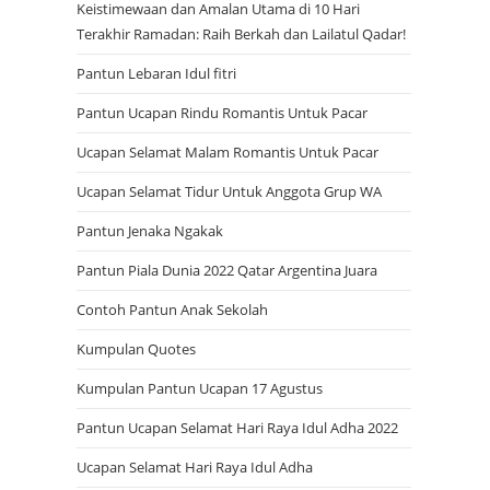
Keistimewaan dan Amalan Utama di 10 Hari
Terakhir Ramadan: Raih Berkah dan Lailatul Qadar!
Pantun Lebaran Idul fitri
e
Pantun Ucapan Rindu Romantis Untuk Pacar
Ucapan Selamat Malam Romantis Untuk Pacar
s
Ucapan Selamat Tidur Untuk Anggota Grup WA
Pantun Jenaka Ngakak
e
Pantun Piala Dunia 2022 Qatar Argentina Juara
Contoh Pantun Anak Sekolah
a
Kumpulan Quotes
Kumpulan Pantun Ucapan 17 Agustus
r
Pantun Ucapan Selamat Hari Raya Idul Adha 2022
Ucapan Selamat Hari Raya Idul Adha
c