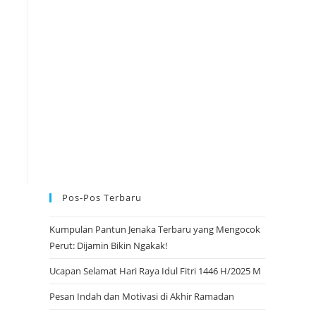
w
e
b
Pos-Pos Terbaru
s
Kumpulan Pantun Jenaka Terbaru yang Mengocok
Perut: Dijamin Bikin Ngakak!
i
Ucapan Selamat Hari Raya Idul Fitri 1446 H/2025 M
Pesan Indah dan Motivasi di Akhir Ramadan
t