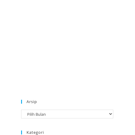
Arsip
A
r
s
Kategori
i