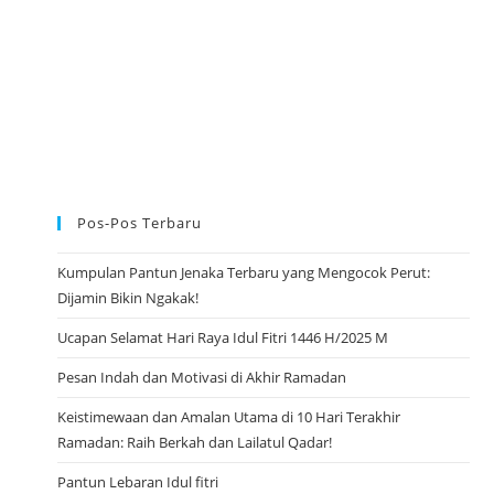
N
G
G
A
L
K
A
N
K
I
T
A
Pos-Pos Terbaru
Kumpulan Pantun Jenaka Terbaru yang Mengocok Perut:
Dijamin Bikin Ngakak!
Ucapan Selamat Hari Raya Idul Fitri 1446 H/2025 M
Pesan Indah dan Motivasi di Akhir Ramadan
Keistimewaan dan Amalan Utama di 10 Hari Terakhir
Ramadan: Raih Berkah dan Lailatul Qadar!
Pantun Lebaran Idul fitri