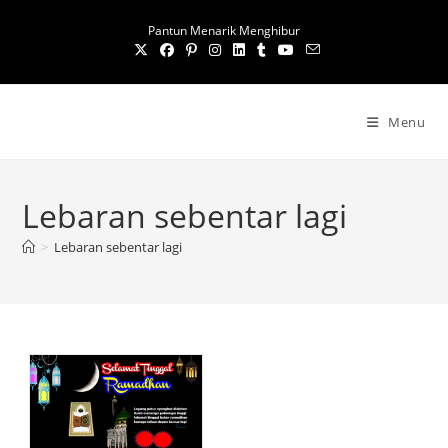
S
Pantun Menarik Menghibur
k
i
p
t
Menu
o
c
o
Lebaran sebentar lagi
n
t
>
Lebaran sebentar lagi
e
n
t