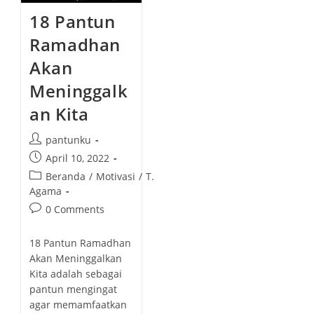
18 Pantun
Ramadhan
Akan
Meninggalk
an Kita
P
pantunku
o
P
April 10, 2022
s
o
P
Beranda
/
Motivasi
/
T.
t
s
o
Agama
a
t
s
P
0 Comments
u
p
t
o
t
u
c
s
h
18 Pantun Ramadhan
b
a
t
o
Akan Meninggalkan
l
t
c
r
Kita adalah sebagai
i
e
o
:
pantun mengingat
s
g
m
h
agar memamfaatkan
o
m