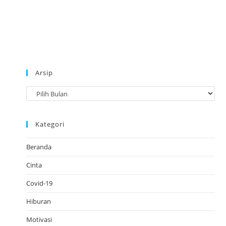
Arsip
A
r
s
Kategori
i
p
Beranda
Cinta
Covid-19
Hiburan
Motivasi