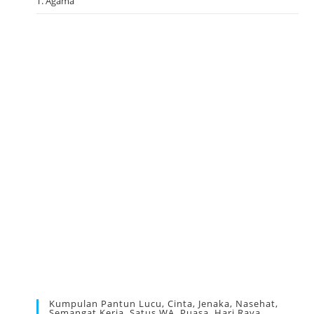
T. Agama
Kumpulan Pantun Lucu, Cinta, Jenaka, Nasehat,
Semangat Kerja, Satus WA, Puasa, Hari Raya