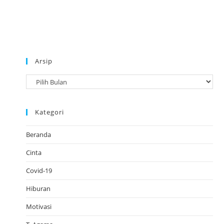
Arsip
A
r
s
Kategori
i
p
Beranda
Cinta
Covid-19
Hiburan
Motivasi