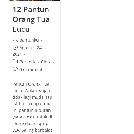
12 Pantun
Orang Tua
Lucu
P
pantunku
o
P
Agustus 24,
s
o
2021
t
s
P
Beranda
/
Cinta
a
t
o
P
0 Comments
u
p
s
o
t
u
t
s
h
Pantun Orang Tua
b
c
t
o
Lucu. Walau wajah
l
a
c
r
tidak lagi muda, tapi
i
t
o
:
istri bisa dapat dua.
s
e
m
h
Ini pantun hiburan
g
m
e
yang cocok untuk di
o
e
d
share dalam grup
r
n
:
WA. Saling berbalas
y
t