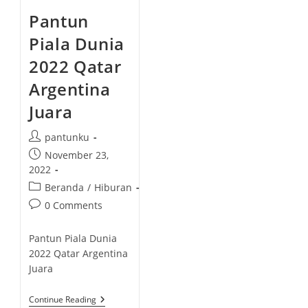
Pantun
Piala Dunia
2022 Qatar
Argentina
Juara
P
pantunku
o
P
November 23,
s
o
2022
t
s
P
Beranda
/
Hiburan
a
t
o
P
0 Comments
u
p
s
o
t
u
t
s
h
Pantun Piala Dunia
b
c
t
o
2022 Qatar Argentina
l
a
c
r
Juara
i
t
o
:
s
e
m
h
P
Continue Reading
g
m