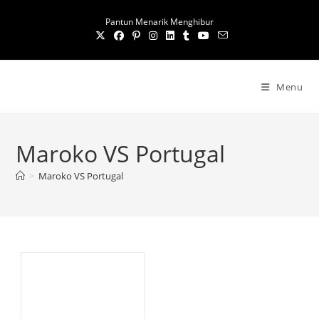
S
Pantun Menarik Menghibur
k
i
p
t
Menu
o
c
o
Maroko VS Portugal
n
t
>
Maroko VS Portugal
e
n
t