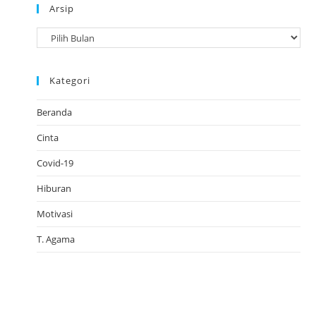
Arsip
A
r
s
Kategori
i
p
Beranda
Cinta
Covid-19
Hiburan
Motivasi
T. Agama