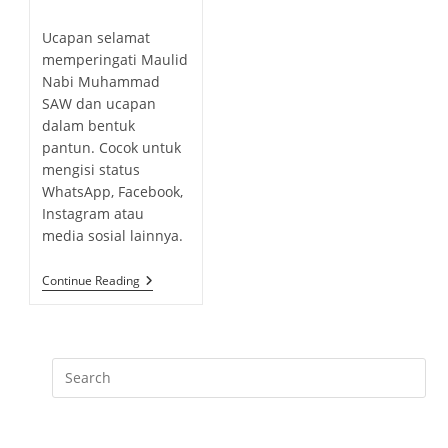
t
o
h
b
c
s
o
Ucapan selamat
l
a
t
r
memperingati Maulid
i
t
c
:
Nabi Muhammad
s
e
o
SAW dan ucapan
h
g
m
e
dalam bentuk
o
m
d
pantun. Cocok untuk
r
e
:
mengisi status
y
n
WhatsApp, Facebook,
:
t
Instagram atau
s
media sosial lainnya.
:
U
Continue Reading
C
A
P
A
N
S
E
L
A
M
A
T