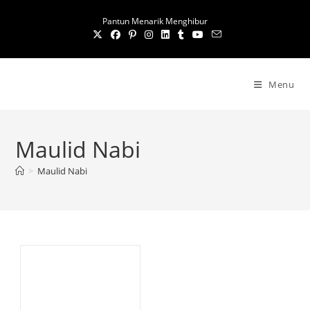
S
Pantun Menarik Menghibur
k
i
p
t
Menu
o
c
o
Maulid Nabi
n
t
>
Maulid Nabi
e
n
t