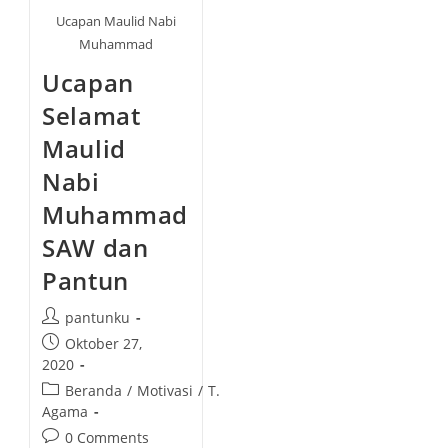
Ucapan Maulid Nabi
Muhammad
Ucapan
Selamat
Maulid
Nabi
Muhammad
SAW dan
Pantun
P
pantunku
o
P
Oktober 27,
s
o
2020
t
s
P
Beranda
/
Motivasi
/
T.
a
t
o
Agama
u
p
s
P
0 Comments
t
u