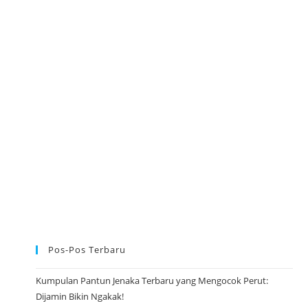
M
A
U
L
I
D
N
A
B
I
M
U
H
A
M
M
A
D
S
A
W
D
A
N
P
Pos-Pos Terbaru
A
N
T
U
Kumpulan Pantun Jenaka Terbaru yang Mengocok Perut:
N
Dijamin Bikin Ngakak!