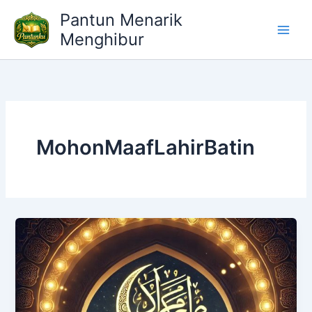
Lewati
Pantun Menarik
ke
Menghibur
konten
MohonMaafLahirBatin