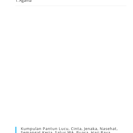
T. Agama
Kumpulan Pantun Lucu, Cinta, Jenaka, Nasehat,
Semangat Kerja, Satus WA, Puasa, Hari Raya