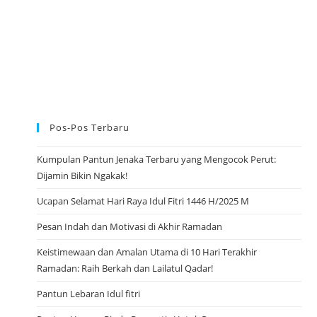
B
A
R
U
2
0
2
3
Pos-Pos Terbaru
Kumpulan Pantun Jenaka Terbaru yang Mengocok Perut:
Dijamin Bikin Ngakak!
Ucapan Selamat Hari Raya Idul Fitri 1446 H/2025 M
Pesan Indah dan Motivasi di Akhir Ramadan
Keistimewaan dan Amalan Utama di 10 Hari Terakhir
Ramadan: Raih Berkah dan Lailatul Qadar!
Pantun Lebaran Idul fitri