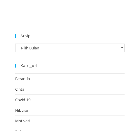
Arsip
A
r
s
Kategori
i
p
Beranda
Cinta
Covid-19
Hiburan
Motivasi