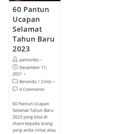
60 Pantun
Ucapan
Selamat
Tahun Baru
2023
P
pantunku
o
P
Desember 11,
s
o
2021
t
s
P
Beranda
/
Cinta
a
t
o
P
0 Comments
u
p
s
o
t
u
t
s
h
60 Pantun Ucapan
b
c
t
o
Selamat Tahun Baru
l
a
c
r
2023 yang bisa di
i
t
o
:
share kepada orang
s
e
m
h
yang anda cintai atau
g
m