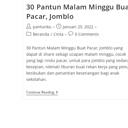
30 Pantun Malam Minggu Bu
Pacar, Jomblo
P
P
pantunku
Januari 25, 2022
o
o
P
P
Beranda
/
Cinta
0 Comments
s
s
o
o
t
t
s
s
30 Pantun Malam Minggu Buat Pacar, Jomblo yang
a
p
t
t
dapat di share sebagi ucapan malam minggu, cocok
u
u
c
c
yang lagi rindu pacar, untuk para jomblo yang sedan
t
b
a
o
kesepian, nikmati liburan buat rekan kerja yang pen
h
l
t
m
kesibukan dan penantian kesenangan bagi anak
o
i
e
m
sekolahan.
r
s
g
e
:
h
o
n
3
Continue Reading
e
r
t
0
d
y
s
P
A
:
:
:
N
T
U
N
M
A