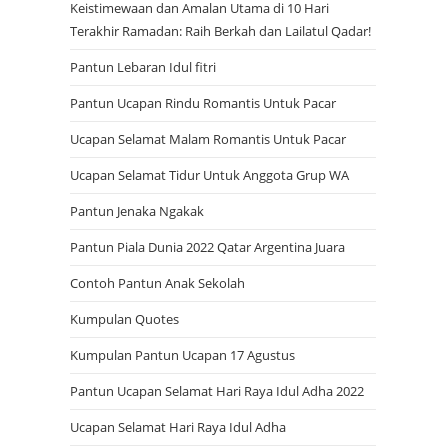
Keistimewaan dan Amalan Utama di 10 Hari
Terakhir Ramadan: Raih Berkah dan Lailatul Qadar!
Pantun Lebaran Idul fitri
e
Pantun Ucapan Rindu Romantis Untuk Pacar
Ucapan Selamat Malam Romantis Untuk Pacar
s
Ucapan Selamat Tidur Untuk Anggota Grup WA
Pantun Jenaka Ngakak
e
Pantun Piala Dunia 2022 Qatar Argentina Juara
Contoh Pantun Anak Sekolah
a
Kumpulan Quotes
Kumpulan Pantun Ucapan 17 Agustus
r
Pantun Ucapan Selamat Hari Raya Idul Adha 2022
Ucapan Selamat Hari Raya Idul Adha
c