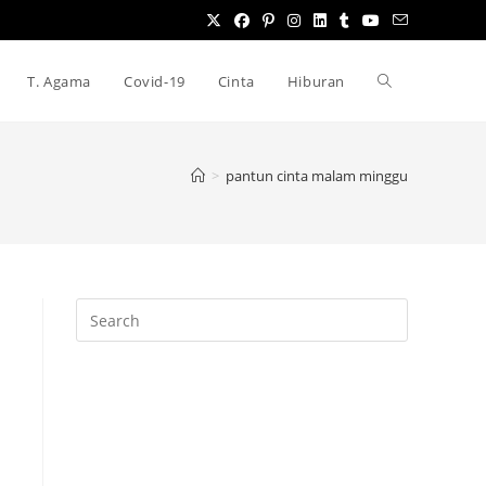
T. Agama
Covid-19
Cinta
Hiburan
T
o
>
pantun cinta malam minggu
g
g
l
e