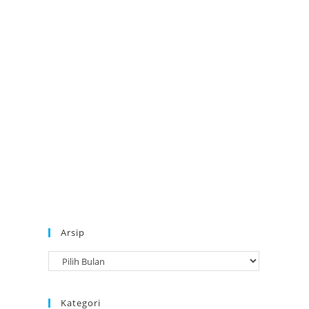
Arsip
A
r
s
Kategori
i