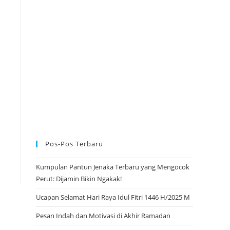
w
e
b
Pos-Pos Terbaru
s
Kumpulan Pantun Jenaka Terbaru yang Mengocok
Perut: Dijamin Bikin Ngakak!
i
Ucapan Selamat Hari Raya Idul Fitri 1446 H/2025 M
Pesan Indah dan Motivasi di Akhir Ramadan
t