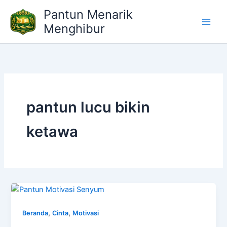
Lewati
Pantun Menarik
ke
Menghibur
konten
pantun lucu bikin
ketawa
,
,
Beranda
Cinta
Motivasi