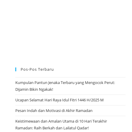
L
A
N
G
T
A
H
U
N
L
U
C
U
D
A
N
Pos-Pos Terbaru
I
N
D
A
Kumpulan Pantun Jenaka Terbaru yang Mengocok Perut:
H
Dijamin Bikin Ngakak!
Ucapan Selamat Hari Raya Idul Fitri 1446 H/2025 M
Pesan Indah dan Motivasi di Akhir Ramadan
Keistimewaan dan Amalan Utama di 10 Hari Terakhir
Ramadan: Raih Berkah dan Lailatul Qadar!