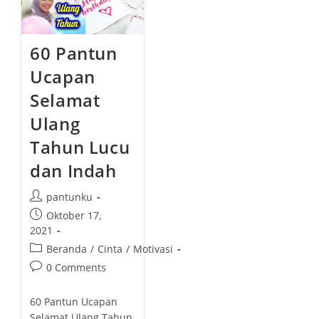
60 Pantun
Ucapan
Selamat
Ulang
Tahun Lucu
dan Indah
P
pantunku
o
P
Oktober 17,
s
o
2021
t
s
P
Beranda
/
Cinta
/
Motivasi
a
t
o
P
0 Comments
u
p
s
o
t
u
t
s
h
60 Pantun Ucapan
b
c
t
o
Selamat Ulang Tahun