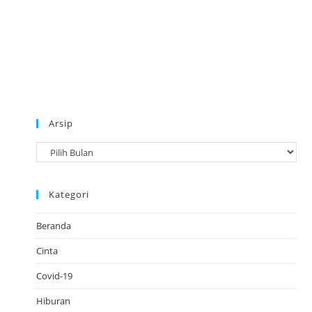
Arsip
A
r
s
Kategori
i
p
Beranda
Cinta
Covid-19
Hiburan