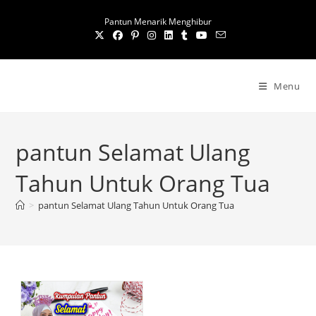
S
Pantun Menarik Menghibur
k
i
p
t
Menu
o
c
o
pantun Selamat Ulang
n
t
Tahun Untuk Orang Tua
e
n
>
pantun Selamat Ulang Tahun Untuk Orang Tua
t