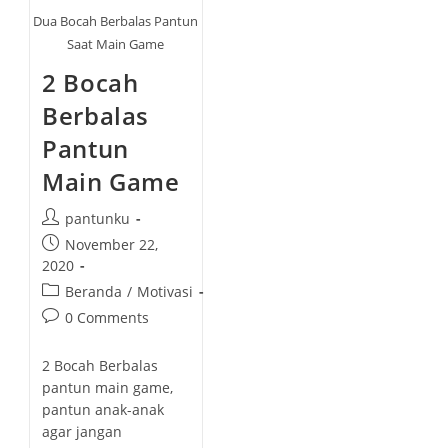
Dua Bocah Berbalas Pantun
Saat Main Game
2 Bocah
Berbalas
Pantun
Main Game
P
pantunku
o
P
November 22,
s
o
2020
t
s
P
Beranda
/
Motivasi
a
t
o
P
0 Comments
u
p
s
o
t
u
t
s
h
2 Bocah Berbalas
b
c
t
o
pantun main game,
l
a
c
r
pantun anak-anak
i
t
o
:
agar jangan
s
e
m