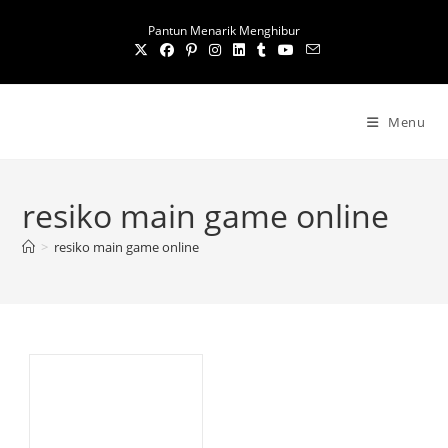
S
Pantun Menarik Menghibur
k
i
p
t
Menu
o
c
o
resiko main game online
n
t
>
resiko main game online
e
n
t