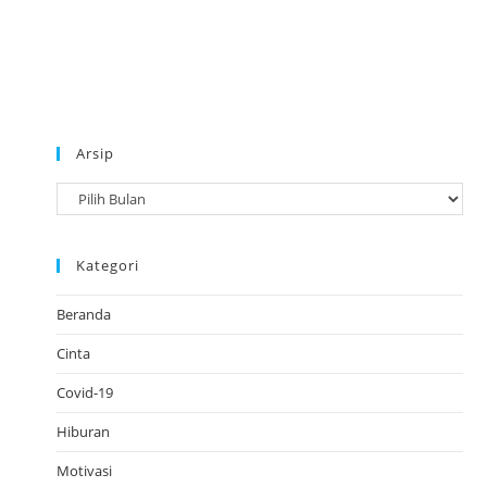
Arsip
A
r
s
Kategori
i
p
Beranda
Cinta
Covid-19
Hiburan
Motivasi