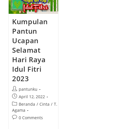
Kumpulan
Pantun
Ucapan
Selamat
Hari Raya
Idul Fitri
2023
P
pantunku
o
P
April 12, 2022
s
o
P
Beranda
/
Cinta
/
T.
t
s
o
Agama
a
t
s
P
0 Comments
u
p
t
o
t
u
c