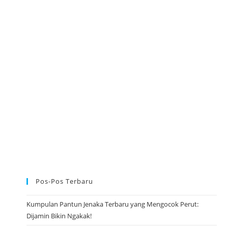
N
U
C
A
P
A
N
S
E
L
A
M
A
T
H
A
R
I
R
A
Y
A
I
D
U
Pos-Pos Terbaru
L
F
I
T
Kumpulan Pantun Jenaka Terbaru yang Mengocok Perut:
R
Dijamin Bikin Ngakak!
I
2