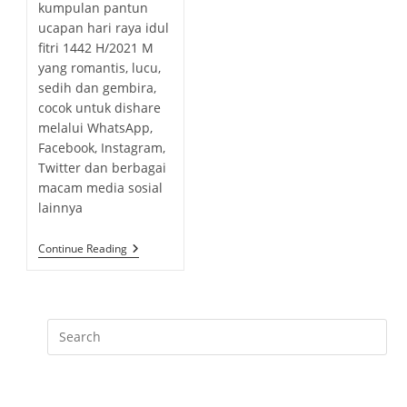
s
h
kumpulan pantun
b
a
t
o
ucapan hari raya idul
l
t
c
r
fitri 1442 H/2021 M
i
e
o
:
yang romantis, lucu,
s
g
m
h
sedih dan gembira,
o
m
e
cocok untuk dishare
r
e
d
melalui WhatsApp,
y
n
:
Facebook, Instagram,
:
t
Twitter dan berbagai
s
macam media sosial
:
lainnya
K
Continue Reading
U
M
P
U
L
A
N
P
A
N
T
U