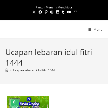
S
Pantun Menarik Menghibur
k
i
p
t
Menu
o
c
o
Ucapan lebaran idul fitri
n
t
1444
e
n
>
Ucapan lebaran idul fitri 1444
t