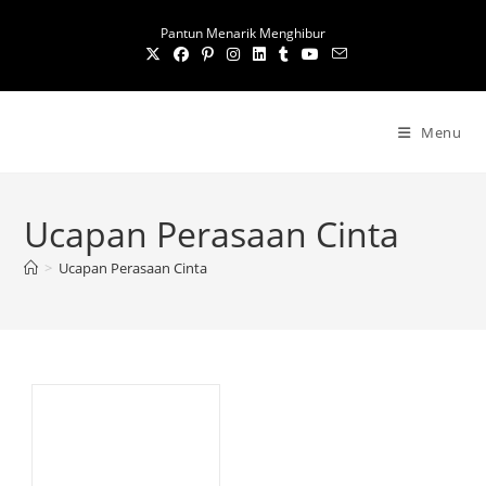
S
Pantun Menarik Menghibur
k
i
p
t
Menu
o
c
o
Ucapan Perasaan Cinta
n
t
>
Ucapan Perasaan Cinta
e
n
t