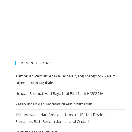
A
T
T
A
H
U
N
B
A
R
U
2
0
2
3
Pos-Pos Terbaru
Kumpulan Pantun Jenaka Terbaru yang Mengocok Perut:
Dijamin Bikin Ngakak!
Ucapan Selamat Hari Raya Idul Fitri 1446 H/2025 M
Pesan Indah dan Motivasi di Akhir Ramadan
Keistimewaan dan Amalan Utama di 10 Hari Terakhir
Ramadan: Raih Berkah dan Lailatul Qadar!
Pantun Lebaran Idul fitri