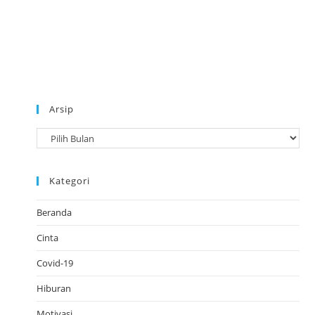
Arsip
A
r
s
Kategori
i
p
Beranda
Cinta
Covid-19
Hiburan
Motivasi