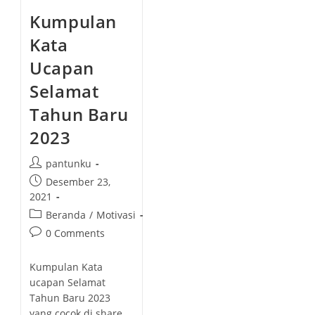
Kumpulan
Kata
Ucapan
Selamat
Tahun Baru
2023
P
pantunku
o
P
Desember 23,
s
o
2021
t
s
P
Beranda
/
Motivasi
a
t
o
P
0 Comments
u
p
s
o
t
u
t
s
h
Kumpulan Kata
b
c
t
o
ucapan Selamat
l
a
c
r
Tahun Baru 2023
i
t
o
:
yang cocok di share
s