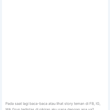
Pada saat lagi baca-baca atau lihat story teman di FB, IG,
WA Grup terlintas di pikiran aku sapa dengan apa ya?