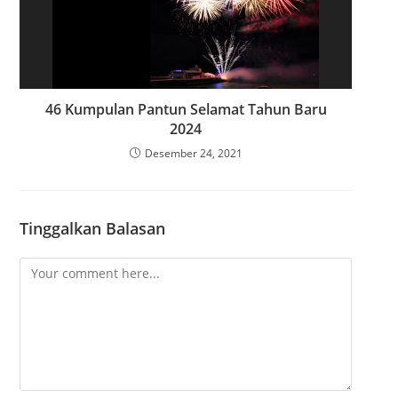
46 Kumpulan Pantun Selamat Tahun Baru
2024
Desember 24, 2021
Tinggalkan Balasan
C
o
m
m
e
n