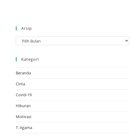
Arsip
A
r
s
Kategori
i
p
Beranda
Cinta
Covid-19
Hiburan
Motivasi
T. Agama