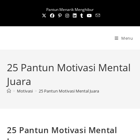
S
Pantun Menarik Menghibur
k
i
p
t
Menu
o
c
o
25 Pantun Motivasi Mental
n
t
Juara
e
n
>
Motivasi
>
25 Pantun Motivasi Mental Juara
t
25 Pantun Motivasi Mental