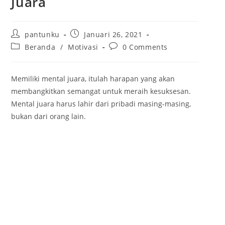
Juara
P
P
pantunku
Januari 26, 2021
o
o
P
P
Beranda
/
Motivasi
0 Comments
s
s
o
o
t
t
s
s
a
p
t
t
Memiliki mental juara, itulah harapan yang akan
u
u
c
c
t
b
membangkitkan semangat untuk meraih kesuksesan.
a
o
h
l
t
m
Mental juara harus lahir dari pribadi masing-masing,
o
i
e
m
bukan dari orang lain.
r
s
g
e
:
h
o
n
e
r
t
d
y
s
:
:
: