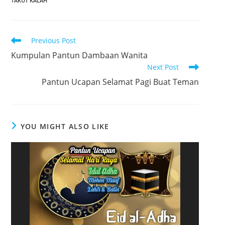
TAKUT KALAH
R
Previous Post
e
Kumpulan Pantun Dambaan Wanita
Next Post
a
Pantun Ucapan Selamat Pagi Buat Teman
d
m
o
r
YOU MIGHT ALSO LIKE
e
a
r
t
i
c
l