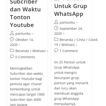
Subcriber
L
I
Untuk Grup
D
dan Waktu
N
WhatsApp
A
Tonton
B
I
P
pantunku
Youtube
M
U
o
P
September 24,
H
s
o
P
2020
pantunku
A
M
t
s
o
P
P
Beranda
/
Cinta
/
Covid-
Oktober 14,
M
a
t
s
A
o
o
19
/
Motivasi
2020
D
u
p
t
s
s
S
P
P
1 Comment
Beranda
/
Motivasi
t
u
a
A
t
t
o
o
P
W
h
0 Comments
b
u
c
p
D
s
s
o
o
Ini 25 Pantun untuk
l
t
A
a
u
t
t
s
N
r
Grup WhatsApp
i
h
Meningkatkan
t
b
P
c
c
t
:
untuk mengisi
s
o
A
Subcriber dan waktu
e
l
o
a
c
N
kesunyian grup,
h
r
tonton Youtube bagi
g
i
T
m
t
o
e
pantun yang menarik
:
U
pemula agar chanel
o
s
m
e
m
N
d
dan lucu akan
r
h
berkembang untuk
e
g
m
:
membuat anggota
y
e
mencapai target 1000
n
o
e
grup WhatsApp
:
d
Subcriber dan 4000
t
r
n
menyukainya.
:
jam tayang
s
y