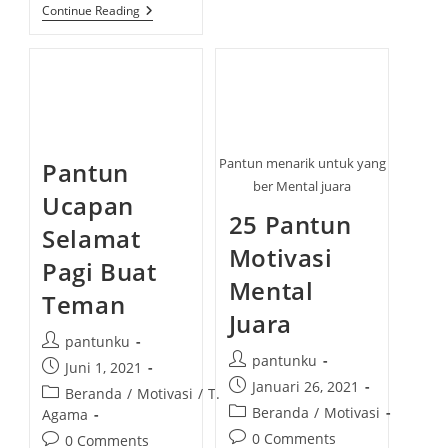
A
4
Continue Reading
N
6
T
K
U
U
N
M
A
P
N
U
A
L
K
A
S
N
D
P
D
Pantun menarik untuk yang
A
Pantun
A
N
N
ber Mental juara
T
Ucapan
M
U
I
25 Pantun
N
Selamat
S
E
Motivasi
L
Pagi Buat
A
Mental
M
Teman
A
Juara
T
T
P
pantunku
A
P
H
pantunku
o
P
Juni 1, 2021
U
o
s
P
Januari 26, 2021
o
N
P
Beranda
/
Motivasi
/
T.
s
B
t
o
s
P
Beranda
/
Motivasi
o
Agama
A
t
a
s
t
R
o
s
P
0 Comments
P
0 Comments
a
U
u