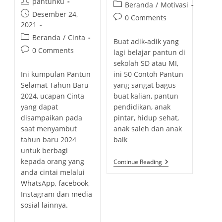
P
pantunku
D
s
P
Beranda
/
Motivasi
H
a
o
t
P
Desember 24,
o
A
P
0 Comments
u
s
p
o
2021
s
o
t
t
u
s
t
P
Beranda
/
Cinta
s
h
Buat adik-adik yang
a
b
t
c
o
t
P
0 Comments
o
lagi belajar pantun di
u
l
p
a
s
c
o
r
t
sekolah SD atau MI,
i
u
t
t
o
s
:
h
Ini kumpulan Pantun
ini 50 Contoh Pantun
s
b
e
c
m
t
o
Selamat Tahun Baru
h
yang sangat bagus
l
g
a
m
c
r
e
2024, ucapan Cinta
buat kalian, pantun
i
o
t
e
o
:
d
yang dapat
pendidikan, anak
s
r
e
n
m
:
h
disampaikan pada
pintar, hidup sehat,
y
g
t
m
e
saat menyambut
anak saleh dan anak
:
o
s
e
d
tahun baru 2024
baik
r
:
n
:
untuk berbagi
y
t
kepada orang yang
:
5
Continue Reading
s
0
anda cintai melalui
:
C
O
WhatsApp, facebook,
N
Instagram dan media
T
O
sosial lainnya.
H
P