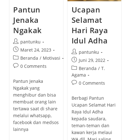
Pantun
Ucapan
Jenaka
Selamat
Ngakak
Hari Raya
Idul Adha
P
pantunku
o
P
Maret 24, 2023
P
pantunku
s
o
P
Beranda
/
Motivasi
o
P
Juni 29, 2022
t
s
o
s
P
0 Comments
o
a
P
Beranda
/
T.
t
s
t
o
s
u
o
Agama
p
t
a
s
t
t
Pantun Jenaka
s
u
P
0 Comments
c
u
t
p
h
t
Ngakak yang
b
o
a
t
c
u
o
c
menghibur dan bisa
l
s
t
h
Berbagi Pantun
o
b
r
a
membuat orang lain
i
t
e
o
Ucapan Selamat Hari
m
l
:
t
s
tertawa saat di share
c
g
r
m
Raya Idul Adha
i
e
h
melalui whatsapp,
o
o
:
e
kepada saudara,
s
g
e
m
facebook dan medsos
r
n
h
teman-teman dan
o
d
m
lainnya
y
t
e
kawan kerja melaui
r
:
e
:
s
d
WA dll. Mari saling