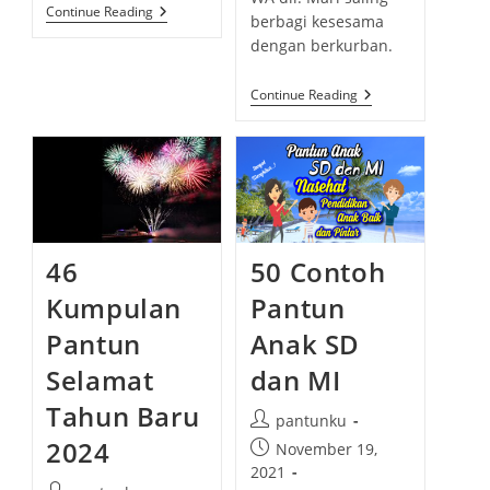
y
n
P
Continue Reading
:
:
berbagi kesesama
:
A
t
N
dengan berkurban.
s
T
U
:
N
U
Continue Reading
J
C
E
A
N
P
A
A
K
N
A
S
N
E
G
L
A
A
K
M
A
A
46
50 Contoh
K
T
H
Kumpulan
Pantun
A
R
Pantun
Anak SD
I
R
A
Selamat
dan MI
Y
A
Tahun Baru
I
P
pantunku
D
o
2024
U
P
November 19,
L
s
o
2021
A
t