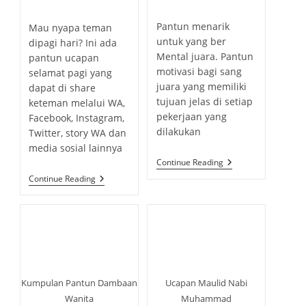
t
p
s
t
2
o
o
u
t
p
u
0
t
c
s
s
t
2
Pantun menarik
h
Mau nyapa teman
u
b
c
a
4
t
t
h
o
untuk yang ber
dipagi hari? Ini ada
b
l
a
t
c
c
o
r
Mental juara. Pantun
pantun ucapan
l
i
t
e
o
o
r
:
motivasi bagi sang
i
selamat pagi yang
s
e
g
m
m
:
s
juara yang memiliki
h
dapat di share
g
o
m
m
h
tujuan jelas di setiap
e
keteman melalui WA,
o
r
e
e
e
d
pekerjaan yang
Facebook, Instagram,
r
y
n
n
d
:
dilakukan
Twitter, story WA dan
y
:
t
t
:
:
media sosial lainnya
s
s
2
Continue Reading
:
:
5
P
Continue Reading
P
A
A
N
N
T
T
U
U
N
N
U
M
C
O
A
T
P
I
A
V
Ucapan Maulid Nabi
Kumpulan Pantun Dambaan
N
A
S
S
Muhammad
Wanita
E
I