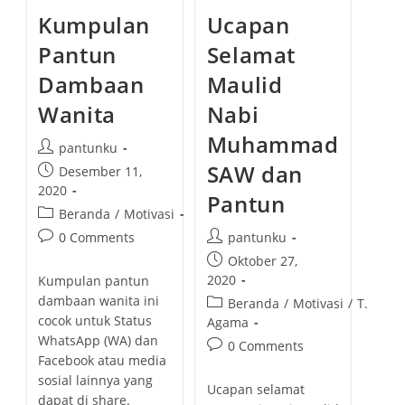
L
M
Ucapan
Kumpulan
A
E
M
N
A
Selamat
Pantun
T
T
A
P
L
Maulid
Dambaan
A
J
G
U
Nabi
Wanita
I
A
B
R
U
Muhammad
A
P
A
pantunku
T
o
SAW dan
P
Desember 11,
T
s
E
o
2020
Pantun
M
t
s
A
P
Beranda
/
Motivasi
a
N
t
o
P
P
pantunku
0 Comments
u
p
s
o
o
P
Oktober 27,
t
u
t
s
s
o
2020
h
Kumpulan pantun
b
c
t
t
s
o
dambaan wanita ini
P
Beranda
/
Motivasi
/
T.
l
a
a
c
t
r
cocok untuk Status
o
Agama
i
t
u
o
p
:
s
WhatsApp (WA) dan
s
P
0 Comments
e
t
m
u
t
h
Facebook atau media
o
g
h
m
b
c
e
sosial lainnya yang
s
o
o
e
Ucapan selamat
l
a
d
dapat di share.
t
r