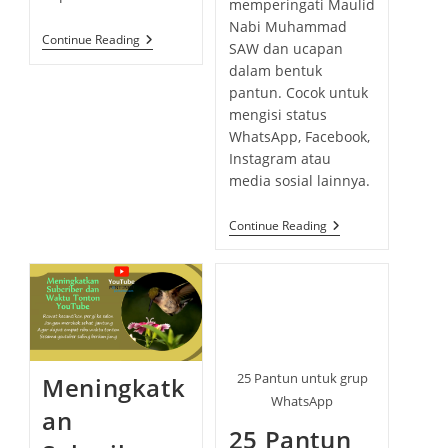
r
n
memperingati Maulid
i
t
:
c
y
:
t
Nabi Muhammad
s
e
o
:
K
Continue Reading
s
SAW dan ucapan
h
U
g
m
:
M
e
dalam bentuk
o
m
P
d
pantun. Cocok untuk
U
r
e
L
:
mengisi status
y
n
A
WhatsApp, Facebook,
N
:
t
P
Instagram atau
s
A
N
media sosial lainnya.
:
T
U
N
U
Continue Reading
D
C
A
A
M
P
B
A
A
N
A
S
N
E
W
L
A
A
N
M
I
25 Pantun untuk grup
A
Meningkatk
T
T
WhatsApp
A
M
an
A
25 Pantun
U