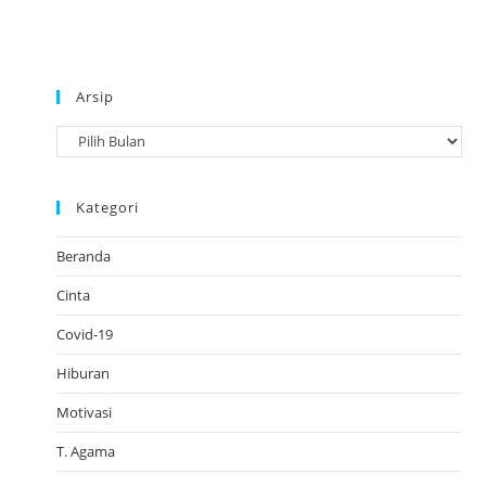
Arsip
A
r
s
Kategori
i
p
Beranda
Cinta
Covid-19
Hiburan
Motivasi
T. Agama