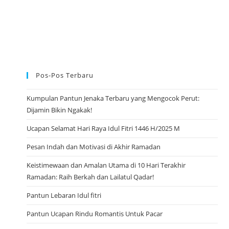
O
N
T
O
N
Y
O
U
T
U
Pos-Pos Terbaru
B
E
Kumpulan Pantun Jenaka Terbaru yang Mengocok Perut:
Dijamin Bikin Ngakak!
Ucapan Selamat Hari Raya Idul Fitri 1446 H/2025 M
Pesan Indah dan Motivasi di Akhir Ramadan
Keistimewaan dan Amalan Utama di 10 Hari Terakhir
Ramadan: Raih Berkah dan Lailatul Qadar!
Pantun Lebaran Idul fitri
Pantun Ucapan Rindu Romantis Untuk Pacar