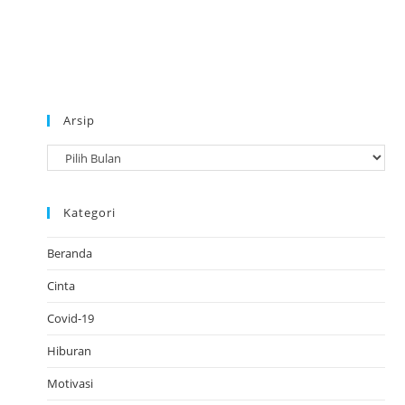
Arsip
A
r
s
Kategori
i
p
Beranda
Cinta
Covid-19
Hiburan
Motivasi