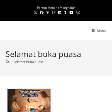
S
Pantun Menarik Menghibur
k
i
p
t
Menu
o
c
o
Selamat buka puasa
n
t
>
Selamat buka puasa
e
n
t