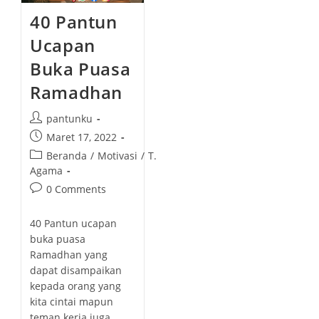
40 Pantun
Ucapan
Buka Puasa
Ramadhan
P
pantunku
o
P
Maret 17, 2022
s
o
P
Beranda
/
Motivasi
/
T.
t
s
o
Agama
a
t
s
P
0 Comments
u
p
t
o
t
u
c
s
h
40 Pantun ucapan
b
a
t
o
buka puasa
l
t
c
r
Ramadhan yang
i
e
o
:
dapat disampaikan
s
g
m
h
kepada orang yang
o
m
e
kita cintai mapun
r
e
d
teman kerja juga