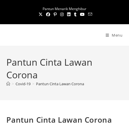
S
Pantun Menarik Menghibur
k
i
p
t
Menu
o
c
o
Pantun Cinta Lawan
n
t
Corona
e
n
>
Covid-19
>
Pantun Cinta Lawan Corona
t
Pantun Cinta Lawan Corona