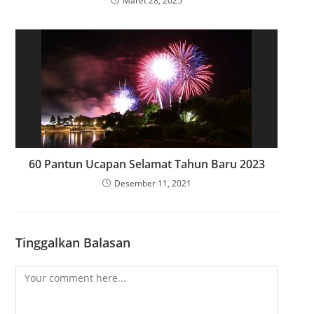
Maret 28, 2025
60 Pantun Ucapan Selamat Tahun Baru 2023
Desember 11, 2021
Tinggalkan Balasan
C
o
m