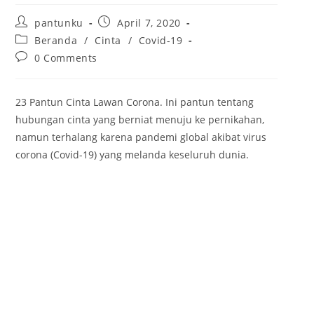
P
P
pantunku
April 7, 2020
o
o
P
Beranda
/
Cinta
/
Covid-19
s
s
o
P
0 Comments
t
t
s
o
a
p
t
s
u
u
c
t
t
b
23 Pantun Cinta Lawan Corona. Ini pantun tentang
a
c
h
l
t
hubungan cinta yang berniat menuju ke pernikahan,
o
o
i
e
m
namun terhalang karena pandemi global akibat virus
r
s
g
m
:
corona (Covid-19) yang melanda keseluruh dunia.
h
o
e
e
r
n
d
y
t
:
:
s
: