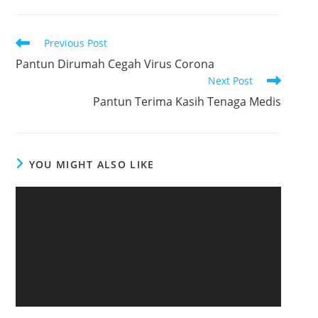
R
Previous Post
e
Pantun Dirumah Cegah Virus Corona
Next Post
a
Pantun Terima Kasih Tenaga Medis
d
m
o
r
YOU MIGHT ALSO LIKE
e
a
r
t
i
c
l