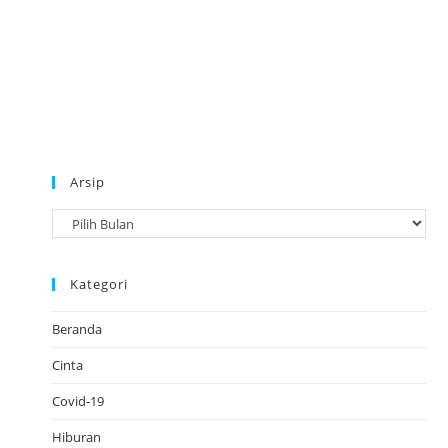
Arsip
A
r
s
Kategori
i
p
Beranda
Cinta
Covid-19
Hiburan