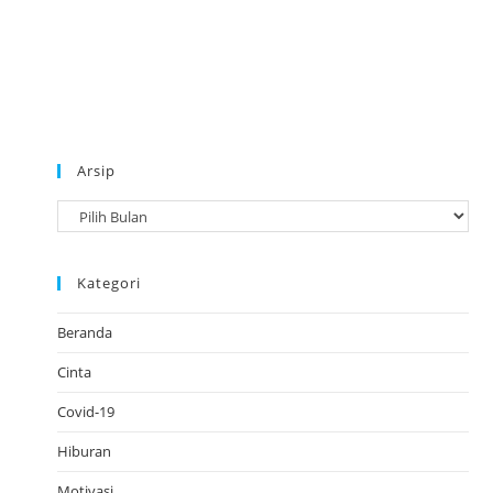
Arsip
A
r
s
Kategori
i
p
Beranda
Cinta
Covid-19
Hiburan
Motivasi