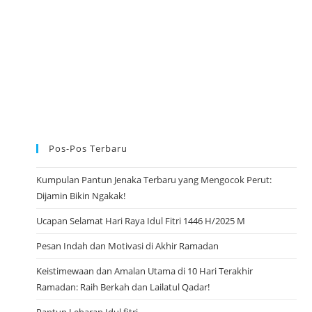
U
L
A
D
H
A
Pos-Pos Terbaru
Kumpulan Pantun Jenaka Terbaru yang Mengocok Perut:
Dijamin Bikin Ngakak!
Ucapan Selamat Hari Raya Idul Fitri 1446 H/2025 M
Pesan Indah dan Motivasi di Akhir Ramadan
Keistimewaan dan Amalan Utama di 10 Hari Terakhir
Ramadan: Raih Berkah dan Lailatul Qadar!
Pantun Lebaran Idul fitri