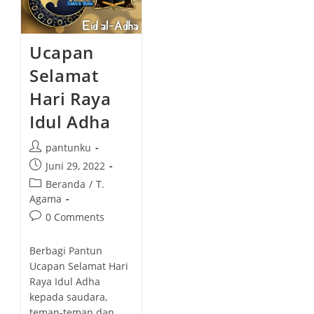
Ucapan
Selamat
Hari Raya
Idul Adha
P
pantunku
o
P
Juni 29, 2022
s
o
P
Beranda
/
T.
t
s
o
Agama
a
t
s
P
0 Comments
u
p
t
o
t
u
c
s
h
Berbagi Pantun
b
a
t
o
Ucapan Selamat Hari
l
t
c
r
Raya Idul Adha
i
e
o
:
kepada saudara,
s
g
m
h
teman-teman dan