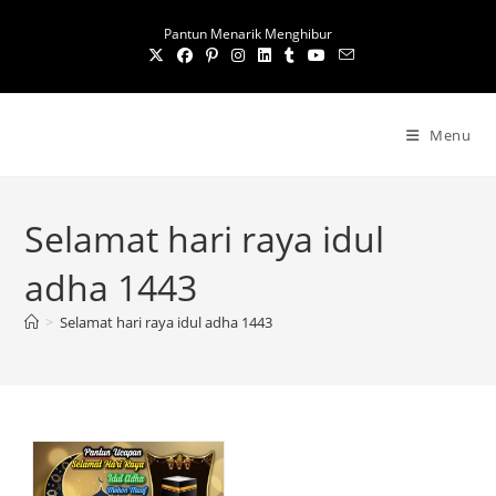
S
Pantun Menarik Menghibur
k
i
p
t
Menu
o
c
o
Selamat hari raya idul
n
t
adha 1443
e
n
>
Selamat hari raya idul adha 1443
t