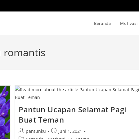
Beranda
Motivasi
u romantis
Pantun Ucapan Selamat Pagi
Buat Teman
Post
Post
pantunku
Juni 1, 2021
author:
published:
Post