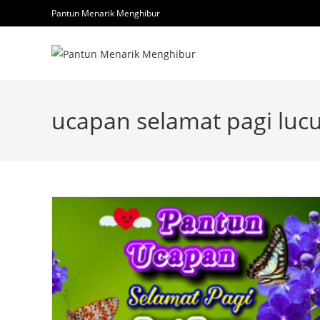
Skip
Pantun Menarik Menghibur
to
content
ucapan selamat pagi luc