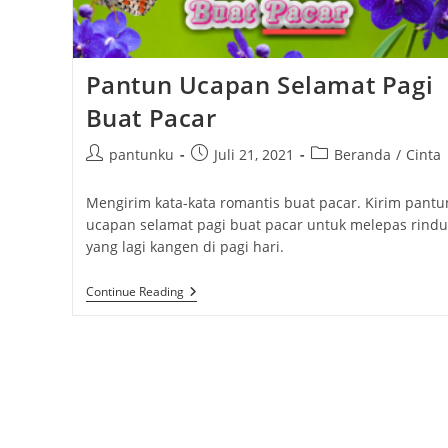
Pantun Ucapan Selamat Pagi
Buat Pacar
Post
Post
Post
pantunku
Juli 21, 2021
Beranda
/
Cinta
author:
published:
category:
Mengirim kata-kata romantis buat pacar. Kirim pantu
ucapan selamat pagi buat pacar untuk melepas rindu
yang lagi kangen di pagi hari.
Pantun
Continue Reading
Ucapan
Selamat
Pagi
Buat
Pacar