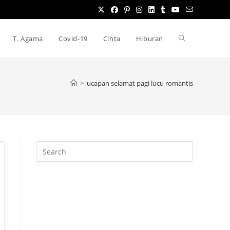
Toggle
T. Agama
Covid-19
Cinta
Hiburan
website
>
ucapan selamat pagi lucu romantis
search
Press
Escape
to
close
the
search
panel.