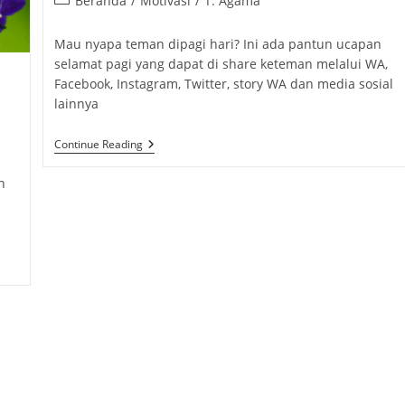
Beranda
/
Motivasi
/
T. Agama
category:
Mau nyapa teman dipagi hari? Ini ada pantun ucapan
selamat pagi yang dapat di share keteman melalui WA,
Facebook, Instagram, Twitter, story WA dan media sosial
lainnya
Pantun
Continue Reading
Ucapan
Selamat
n
Pagi
Buat
Teman