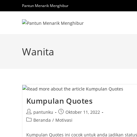
Skip
Pantun Menarik Menghibur
to
content
Wanita
Kumpulan Quotes
Post
Post
pantunku
Oktober 11, 2022
author:
published:
Post
Beranda
/
Motivasi
category:
Kumpulan Quotes ini cocok untuk anda jadikan statu