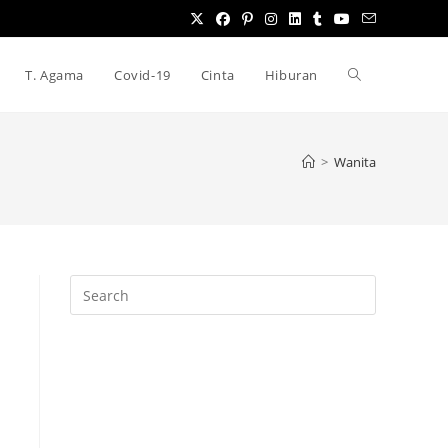
Toggle
T. Agama
Covid-19
Cinta
Hiburan
website
>
Wanita
search
Press
Escape
to
close
the
search
panel.